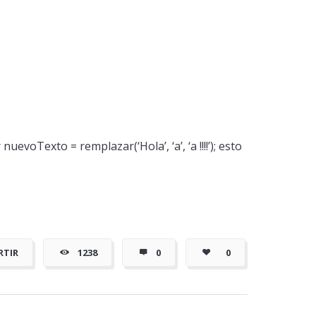
evoTexto = remplazar(‘Hola’, ‘a’, ‘a !!!!’); esto
RTIR
1238
0
0