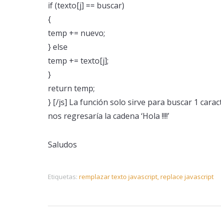
if (texto[j] == buscar)
{
temp += nuevo;
} else
temp += texto[j];
}
return temp;
} [/js] La función solo sirve para buscar 1 carac
nos regresaría la cadena ‘Hola !!!!’
Saludos
Etiquetas:
remplazar texto javascript,
replace javascript