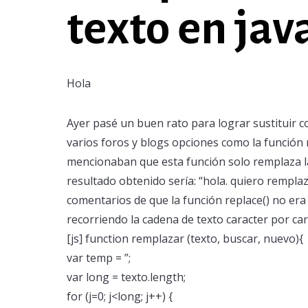
texto en jav
Hola
Ayer pasé un buen rato para lograr sustituir c
varios foros y blogs opciones como la función
mencionaban que esta función solo remplaza la 
resultado obtenido sería: “hola. quiero rempla
comentarios de que la función replace() no era 
recorriendo la cadena de texto caracter por cara
[js] function remplazar (texto, buscar, nuevo){
var temp = ”;
var long = texto.length;
for (j=0; j<long; j++) {