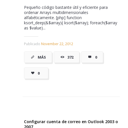
Pequeño código bastante útil y eficiente para
ordenar Arrays multidimensionales
alfabéticamente. [php] function
ksort_deep(&$array){ ksort($array); foreach($array
as $value)...
Publicado
November 22, 2012
MÁS
372
0
0
Configurar cuenta de correo en Outlook 2003 o
2007