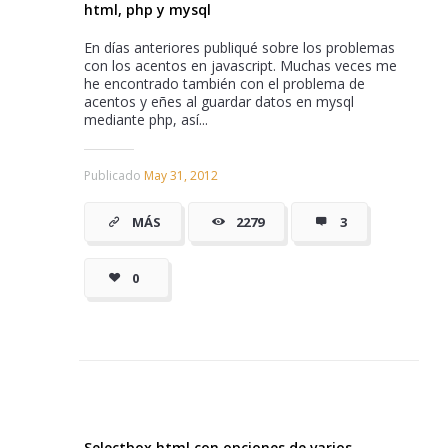
html, php y mysql
En días anteriores publiqué sobre los problemas
con los acentos en javascript. Muchas veces me
he encontrado también con el problema de
acentos y eñes al guardar datos en mysql
mediante php, así...
Publicado
May 31, 2012
MÁS
2279
3
0
Selectbox html con opciones de varios